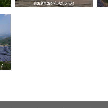
森源新能源分布式光伏电站
查看详情 +
新能源发电，践行精准扶贫和美丽乡村政策，布局分布式风电和生物质发电，发展清洁能源。