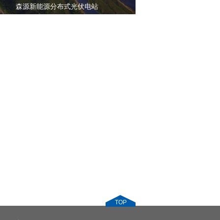
森源新能源分布式光伏电站
查看详情 +
TOP