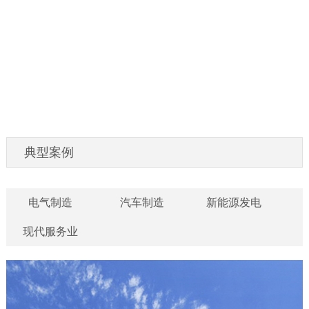
典型案例
电气制造
汽车制造
新能源发电
现代服务业