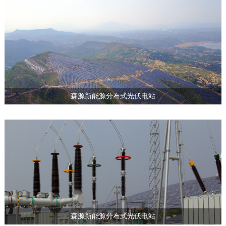
森源新能源分布式光伏电站
森源新能源分布式光伏电站