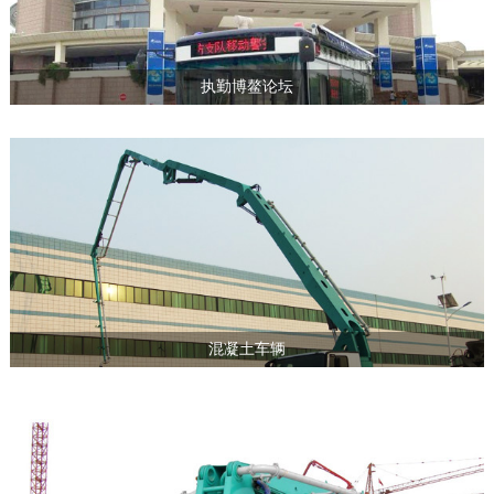
执勤博鳌论坛
混凝土车辆