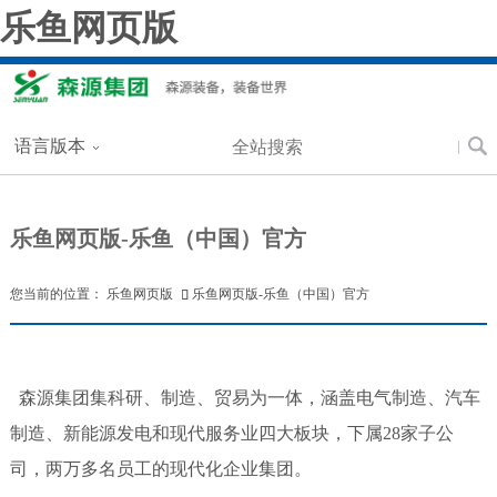
乐鱼网页版
语言版本
乐鱼网页版-乐鱼（中国）官方
您当前的位置：
乐鱼网页版
乐鱼网页版-乐鱼（中国）官方

森源集团集科研、制造、贸易为一体，涵盖电气制造、汽车
制造、新能源发电和现代服务业四大板块，下属28家子公
司，两万多名员工的现代化企业集团。