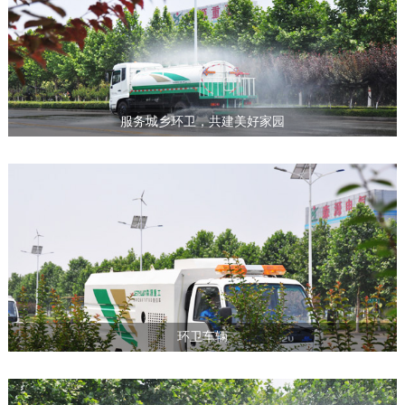
服务城乡环卫，共建美好家园
环卫车辆