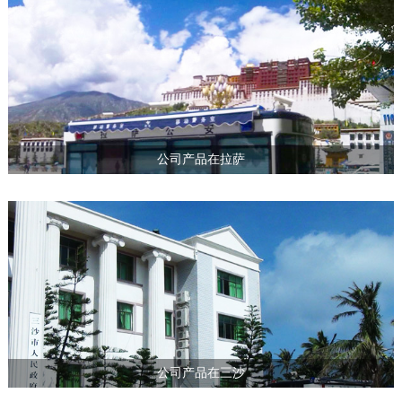
公司产品在拉萨
公司产品在三沙