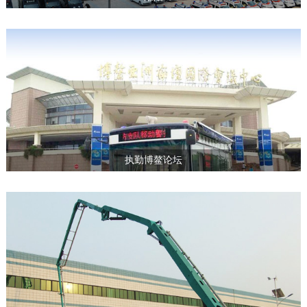
执勤博鳌论坛