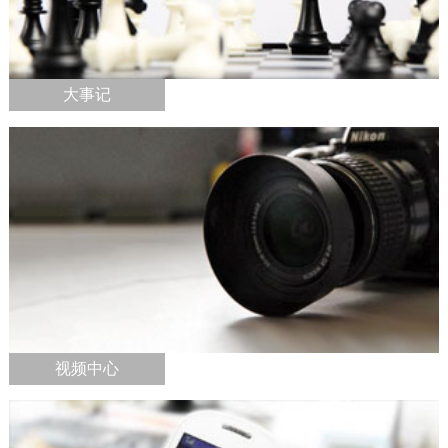
大事记
视频中心