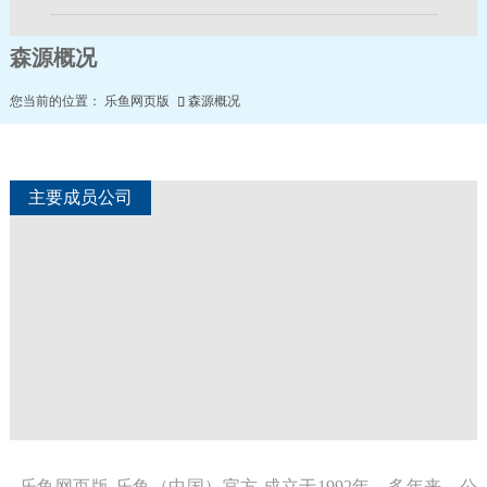
森源概况
您当前的位置：
乐鱼网页版
森源概况

主要成员公司
乐鱼网页版-乐鱼（中国）官方 成立于1992年。多年来，公