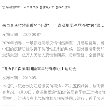
您当前的位置：
乐鱼网页版
森源人才
我在森源


来自喜马拉雅南麓的“守望” ——森源集团驻尼泊尔“疫”线员工工作实录
发布日期： 2020-08-07
2020年初春，一场新冠病毒疫情悄然而至，并迅速蔓延。当
中国的疫情防控取得了阶段性胜利的时候，国外疫情形势却
愈演愈烈，亿万人民陷入恐慌和阴霾。毋庸置疑，全世界都
将铭记这不平凡的庚子之年.......守——坚守岗位，望——国泰
民安。这是来自喜马拉雅南麓的深情呼唤，这是来自森源集
“迎五四”森源集团隆重举行春季职工运动会
团驻尼泊尔“疫”线员...
发布日期： 2019-05-11
本报讯（记者刘文江通讯员何再涛）不忘五四精神，放飞青
春梦想。4月30日，森源集团迎“五四”首届春季职工运动会隆
重举行。运动会在电气板块和车辆板块同步进行，近千名运
动员走上赛场，展开了激烈的竞赛。为进一步丰富职工文化