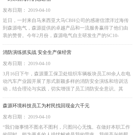
员电话通知...
发布日期： 2019-04-10
近日，一封来自马来西亚大马CBH公司的感谢信漂洋过海传
到森源电气，森源提供的卓越产品和一流服务赢得了他们由
衷的赞誉。今年2月份，森源电气自主研发生产的SC10-
8000/33大容量特种干式变压器等产品，凭借优越的产品性
能，被马来西亚大马CBH公司所采购，装备于其总包的马来
消防演练抓实战 安全生产保经营
西亚骆驼电池...
发布日期： 2019-04-10
3月16日下午，森源重工保卫处组织车辆板块员工80余人在电
动汽车产业园开展了形式新颖多样的消防安全演练和培训活
动，结合理论与实践，切实增强了员工消防安全意识。其
中，用消防逃生帐篷模拟火灾现场，使员工身临其境感受到
火灾现场氛围，是系列活动的最大亮点。下午14时，各单位
森源环境科技员工为村民找回现金六千元
参训人员齐聚...
发布日期： 2019-04-10
“我们做事情不图名不图利，只图问心无愧。在做好本职工作
的同时，能为更多的人排忧解难是我的荣幸，我很高兴能帮