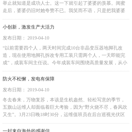
举止就知道是成功人士。这一下就引起了婆婆的羡慕。闺蜜
走后，婆婆仍旧对她夸赞不已。我笑而不语，只是把我婆婆
拉到窗边，说：“妈，你看看现在是几点了？”我婆婆答：“晚
上十点半。”我又问：“路上有电动车、有行人吗？”我婆婆
小创新，激发生产大活力
说：“没看见，看着都是汽...
发布日期： 2019-04-10
“以前需要四个人，两天时间完成10台非晶变压器地脚孔改
造，现在使用地脚孔拆改专用工装只需两个人，一天即能完
成”，成装车间主任说。今年成装车间围绕高质量发展，从小
处着手，以小改革、小创新为突破口，在提质增效、降成本
上狠下功夫。地脚孔拆改专用工装就是由成装车间自己设计
防火不松懈，发电有保障
制作的，目前已完成了50台...
发布日期： 2019-04-10
冬去春来，万物复苏，本该是生机盎然、轻松写意的季节，
五旗山运维人却面临着巨大考验，因为“野火烧不尽，春风吹
又生”。3月23日晚18时30分，运维值班员在后台巡视光伏区
监控时发现25区山顶冒出滚滚浓烟，火情不明。值班员当即
电话上报电站领导高事业。高站长当机立断，一边嘱咐值班
一封来自海外的感谢信