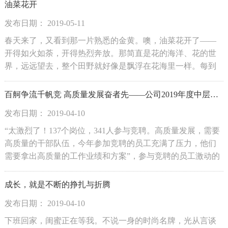
娱乐生活，森源集团将以往一年一度的元旦运动会改为一年
油菜花开
春秋两次，本次...
发布日期： 2019-05-11
春天来了，又看到那一片熟悉的金黄。噢，油菜花开了——
开得如火如荼，开得热烈奔放。那简直是花的海洋、花的世
界，远远望去，整个田野就好像是飘浮在花海里一样。每到
此时，我便会停下脚步慨叹、欣赏。吮吸着那溢满村庄的油
菜花香，简直就像是生活在童话世界里一般。小时候的我总
百舸争流千帆竞 高质量发展奋者先——公司2019年度中层干部竞聘侧记
是盼望着春天早点到来，早晨...
发布日期： 2019-04-10
“太激烈了！137个岗位，341人参与竞聘。高质量发展，需要
高质量的干部队伍，今年参加竞聘的员工充满了压力，他们
需要拿出高质量的工作业绩和方案”，参与竞聘的员工激动的
说道。近日，公司秉承愿意干、会干好和民主、公开、择优
的方针，组织开展中干竞聘活动，通过演讲竞聘上岗的方
成长，就是不断的挣扎与折腾
式，加大中...
发布日期： 2019-04-10
下班回家，闺蜜正在等我。不说一身的时尚名牌，光从言谈