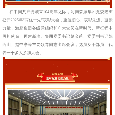
在中国共产党成立
104
周年之际，河南森源集团党委隆重
召开
2025
年“两优一先”表彰大会，重温初心、表彰先进、凝聚
力量，激励集团各级党组织和广大党员在新时代、新征程中
勇担使命、再建新功。集团党委书记楚金甫、党委副书记陈
西山、赵中亭等主要领导同志出席会议，党员及干部员工代
表一千多人参加大会。