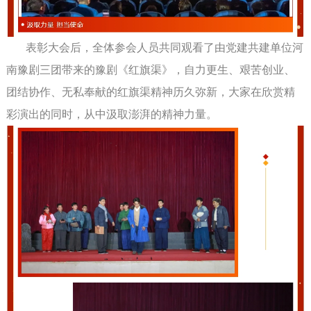
表彰大会后，全体参会人员共同观看了由党建共建单位河
南豫剧三团带来的豫剧《红旗渠》，自力更生、艰苦创业、
团结协作、无私奉献的红旗渠精神历久弥新，大家在欣赏精
彩演出的同时，从中汲取澎湃的精神力量。