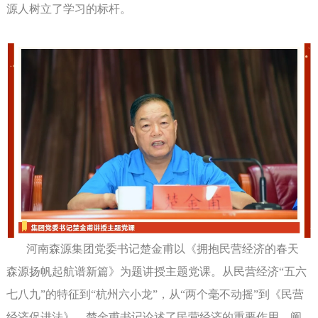
源人树立了学习的标杆。
河南森源集团党委书记楚金甫以《拥抱民营经济的春天
森源扬帆起航谱新篇》为题讲授主题党课。从民营经济“五六
七八九”的特征到“杭州六小龙”，从“两个毫不动摇”到《民营
经济促进法》，楚金甫书记论述了民营经济的重要作用，阐