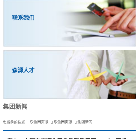
联系我们
森源人才
集团新闻
您当前的位置：
乐鱼网页版
乐鱼网页版
集团新闻

