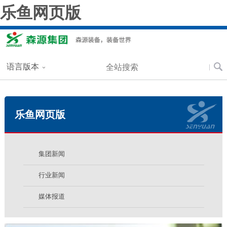
乐鱼网页版
语言版本
乐鱼网页版
集团新闻
行业新闻
媒体报道