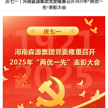
庆七一丨河南森源集团党委隆重召开2025年“两优一
先”表彰大会