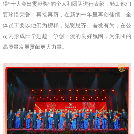
得“十大突出贡献奖”的个人和团队进行表彰，勉励他们
要珍惜荣誉、再接再厉，在新的一年里再创佳绩。全
体员工要以他们为榜样，见贤思齐、奋发有为，在公
司内形成比学赶超、争创一流的良好氛围，为集团的
高质量发展贡献更大力量。