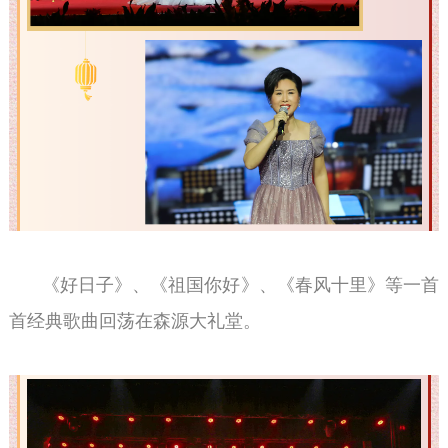
《好日子》、《祖国你好》、《春风十里》等一首
首经典歌曲回荡在森源大礼堂。