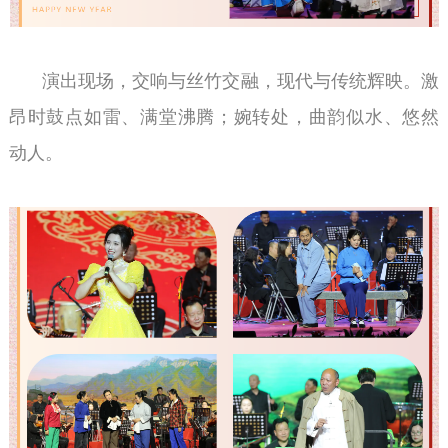
演出现场，交响与丝竹交融，现代与传统辉映。激
昂时鼓点如雷、满堂沸腾；婉转处，曲韵似水、悠然
动人。